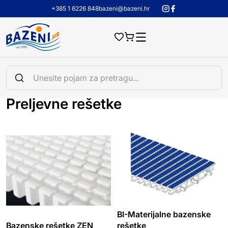
+385 1 6226 848
bazeni@bazeni.hr
Preljevne rešetke
BI-Materijalne bazenske
Bazenske rešetke ZEN
rešetke