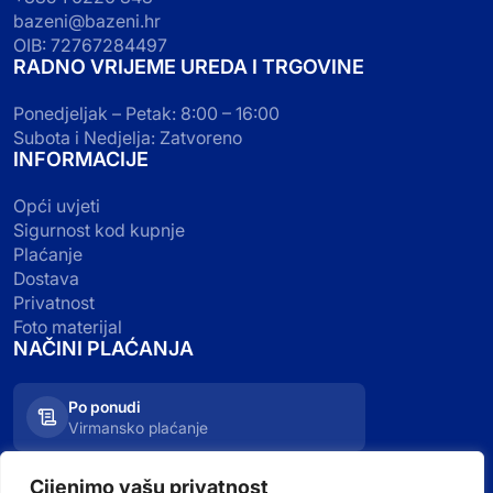
bazeni@bazeni.hr
OIB: 72767284497
RADNO VRIJEME UREDA I TRGOVINE
Ponedjeljak – Petak: 8:00 – 16:00
Subota i Nedjelja: Zatvoreno
INFORMACIJE
Opći uvjeti
Sigurnost kod kupnje
Plaćanje
Dostava
Privatnost
Foto materijal
NAČINI PLAĆANJA
Po ponudi
Virmansko plaćanje
Kartično plaćanje
Cijenimo vašu privatnost