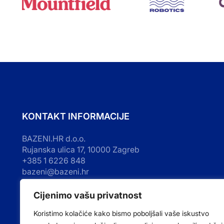
KONTAKT INFORMACIJE
BAZENI.HR d.o.o.
Rujanska ulica 17, 10000 Zagreb
+385 1 6226 848
bazeni@bazeni.hr
OIB: 72767284497
RADNO VRIJEME UREDA I TRGOVINE
Cijenimo vašu privatnost
Koristimo kolačiće kako bismo poboljšali vaše iskustvo
Ponedjeljak – Petak: 8:00 – 16:00