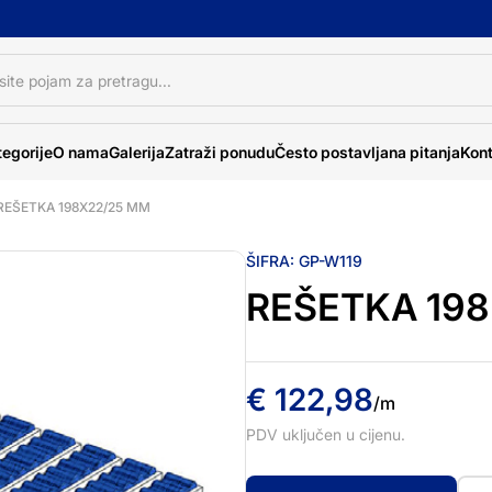
egorije
O nama
Galerija
Zatraži ponudu
Često postavljana pitanja
Kont
REŠETKA 198X22/25 MM
ŠIFRA:
GP-W119
REŠETKA 19
€
122,98
/m
PDV uključen u cijenu.