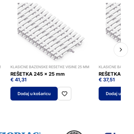
M
KLASIČNE BAZENSKE REŠETKE VISINE 25 MM
KLASIČNE BAZENSK
REŠETKA 245 x 25 mm
REŠETKA 195 
€
41,31
€
37,51
Dodaj u košaricu
Dodaj u košar