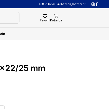
+385 1 6226 848
bazeni@bazeni.hr
Favoriti
Košarica
akt
8x22/25 mm