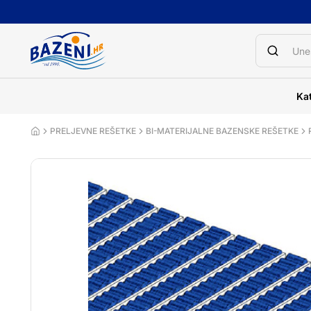
Kat
PRELJEVNE REŠETKE
BI-MATERIJALNE BAZENSKE REŠETKE