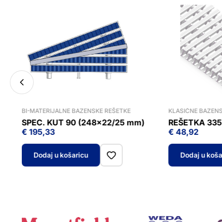
BI-MATERIJALNE BAZENSKE REŠETKE
KLASIČNE BAZENS
SPEC. KUT 90 (248x22/25 mm)
REŠETKA 335
€
195,33
€
48,92
Dodaj u košaricu
Dodaj u koša