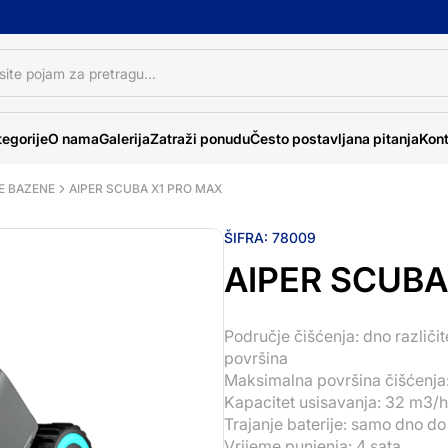
egorije
O nama
Galerija
Zatraži ponudu
Često postavljana pitanja
Kont
E BAZENE
AIPER SCUBA X1 PRO MAX
ŠIFRA:
78009
AIPER SCUBA
Područje čišćenja: dno različit
površina
Maksimalna površina čišćenja
Kapacitet usisavanja: 32 m3/h
Trajanje baterije: samo dno d
Vrijeme punjenja: 4 sata