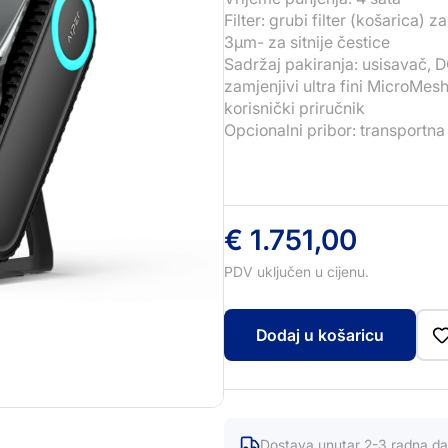
Filter: grubi filter (košarica) 
3μm- za sitnije čestice
Sadržaj pakiranja: usisavač, D
zamjenjivi ultra fini MicroMesh
korisnički priručnik
Opcionalni pribor: transportna
€
1.751,00
PDV uključen u cijenu.
Dodaj u košaricu
Dostava unutar 2-3 radna d