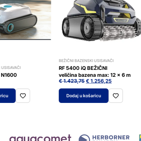
BEŽIČNI BAZENSKI USISAVAČI
RF 5400 iQ BEŽIČNI
 USISAVAČI
 N1600
veličina bazena max: 12 x 6 m
Izvorna
Trenutna
€
1.423,75
€
1.256,25
cijena
cijena
bila
je:
je:
€ 1.256,25.
ricu
Dodaj u košaricu
€ 1.423,75.