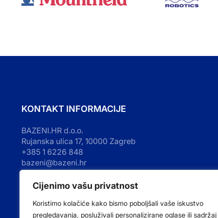
KONTAKT INFORMACIJE
BAZENI.HR d.o.o.
Rujanska ulica 17, 10000 Zagreb
+385 1 6226 848
bazeni@bazeni.hr
OIB: 72767284497
RADNO VRIJEME UREDA I TRGOVINE
Cijenimo vašu privatnost
Koristimo kolačiće kako bismo poboljšali vaše iskustvo
Ponedjeljak – Petak: 8:00 – 16:00
Subota i Nedjelja: Zatvoreno
pregledavanja, posluživali personalizirane oglase ili sadržaj 