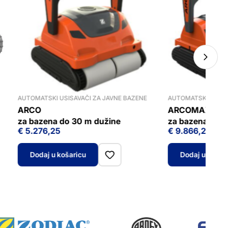
AUTOMATSKI USISAVAČI ZA JAVNE BAZENE
AUTOMATSKI USISA
ARCO
ARCOMAX
za bazena do 30 m dužine
za bazena do 5
€
5.276,25
€
9.866,25
Dodaj u košaricu
Dodaj u košar