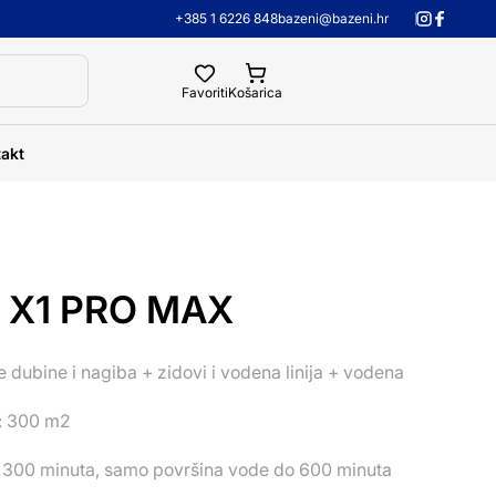
+385 1 6226 848
bazeni@bazeni.hr
Favoriti
Košarica
akt
 X1 PRO MAX
e dubine i nagiba + zidovi i vodena linija + vodena
: 300 m2
o 300 minuta, samo površina vode do 600 minuta