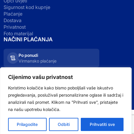
Opći uvjeti
Sigurnost kod kupnje
Plaćanje
Dostava
Privatnost
Foto materijal
NAČINI PLAĆANJA
Po ponudi
Virmansko plaćanje
Kartično plaćanje
Cijenimo vašu privatnost
Visa, Mastercard, Maestro
Koristimo kolačiće kako bismo poboljšali vaše iskustvo
pregledavanja, posluživali personalizirane oglase ili sadržaj i
analizirali naš promet. Klikom na "Prihvati sve", pristajete
na našu upotrebu kolačića.
Prilagodite
Odbiti
Prihvatiti sve
2026 © Bazeni.hr