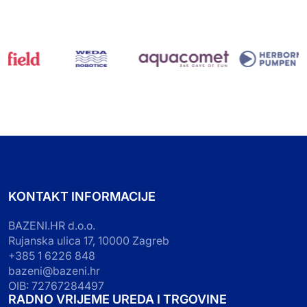
KONTAKT INFORMACIJE
BAZENI.HR d.o.o.
Rujanska ulica 17, 10000 Zagreb
+385 1 6226 848
bazeni@bazeni.hr
OIB: 72767284497
RADNO VRIJEME UREDA I TRGOVINE