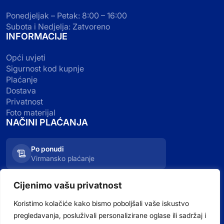
Ponedjeljak – Petak: 8:00 – 16:00
Subota i Nedjelja: Zatvoreno
INFORMACIJE
Opći uvjeti
Sigurnost kod kupnje
Plaćanje
Dostava
Privatnost
Foto materijal
NAČINI PLAĆANJA
Po ponudi
Virmansko plaćanje
Kartično plaćanje
Cijenimo vašu privatnost
Visa, Mastercard, Maestro
Koristimo kolačiće kako bismo poboljšali vaše iskustvo
pregledavanja, posluživali personalizirane oglase ili sadržaj i