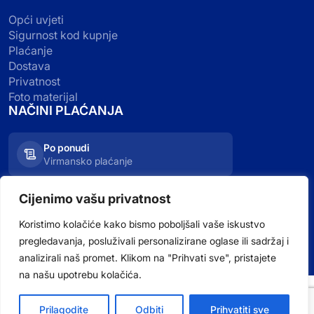
Opći uvjeti
Sigurnost kod kupnje
Plaćanje
Dostava
Privatnost
Foto materijal
NAČINI PLAĆANJA
Po ponudi
Virmansko plaćanje
Kartično plaćanje
Cijenimo vašu privatnost
Visa, Mastercard, Maestro
Koristimo kolačiće kako bismo poboljšali vaše iskustvo
pregledavanja, posluživali personalizirane oglase ili sadržaj i
analizirali naš promet. Klikom na "Prihvati sve", pristajete
na našu upotrebu kolačića.
Prilagodite
Odbiti
Prihvatiti sve