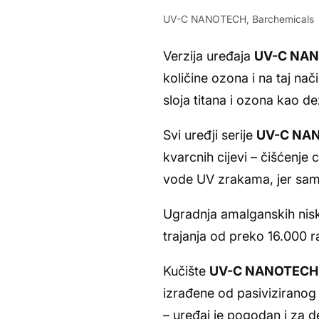
UV-C NANOTECH, Barchemicals
Verzija uređaja
UV-C NAN
količine ozona i na taj na
sloja titana i ozona kao de
Svi uređji serije
UV-C NA
kvarcnih cijevi – čišćenje 
vode UV zrakama, jer samo 
Ugradnja amalganskih nis
trajanja od preko 16.000 ra
Kučište
UV-C NANOTECH
izrađene od pasiviziranog 
– uređaj je pogodan i za 