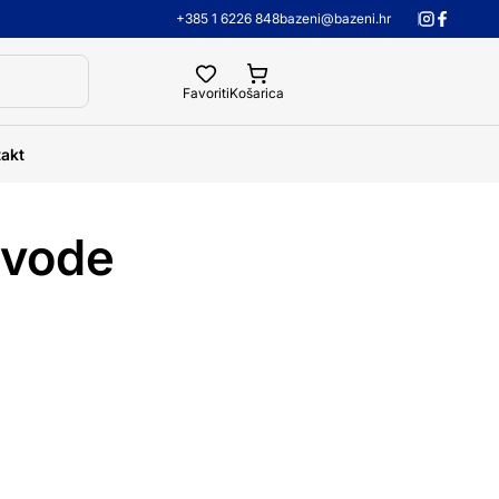
+385 1 6226 848
bazeni@bazeni.hr
Favoriti
Košarica
akt
 vode