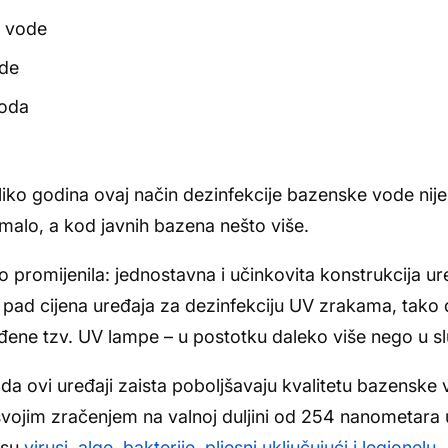
e vode
ode
voda
ko godina ovaj način dezinfekcije bazenske vode nije 
malo, a kod javnih bazena nešto više.
o promijenila: jednostavna i učinkovita konstrukcija ur
 pad cijena uređaja za dezinfekciju UV zrakama, tako 
đene tzv. UV lampe – u postotku daleko više nego u sl
 da ovi uređaji zaista poboljšavaju kvalitetu bazenske
svojim zračenjem na valnoj duljini od 254 nanometara 
 su
virusi, alge, bakterije, pljesni uključujući i legionelu.