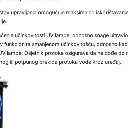
sustav upravljanja omogućuje maksimalno iskorištavanj
je.
raćenje učinkovitosti UV lampe, odnosno snage ultravi
 funkcionira smanjenom učinkovitošću, odnosno kada 
u UV lampe. Osjetnik protoka osigurava da ne dođe do
tnog ili potpunog prekida protoka vode kroz uređaj.