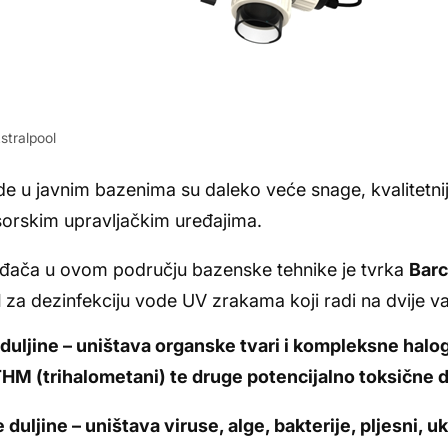
stralpool
de u javnim bazenima su daleko veće snage, kvalitetnij
sorskim upravljačkim uređajima.
đača u ovom području bazenske tehnike je tvrka
Bar
H
za dezinfekciju vode UV zrakama koji radi na dvije val
duljine – uništava organske tvari i kompleksne halo
 THM (trihalometani) te druge potencijalno toksične 
uljine – uništava viruse, alge, bakterije, pljesni, ukl