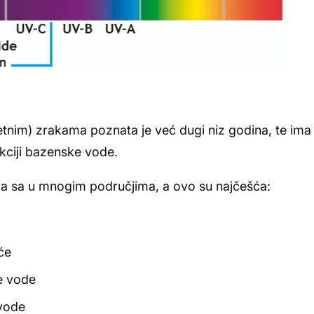
letnim) zrakama poznata je već dugi niz godina, te ima 
kciji bazenske vode.
va sa u mnogim područjima, a ovo su najčešća:
će
e vode
 vode