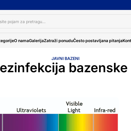
egorije
O nama
Galerija
Zatraži ponudu
Često postavljana pitanja
Kont
JAVNI BAZENI
ezinfekcija bazenske