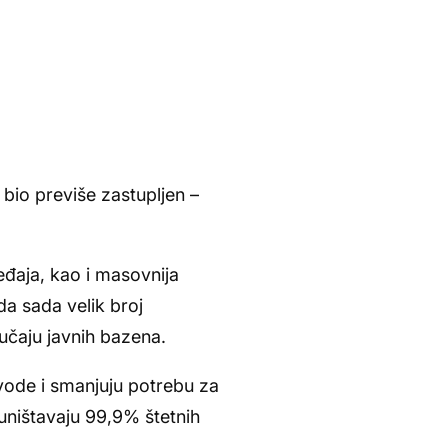
bio previše zastupljen –
eđaja, kao i masovnija
da sada velik broj
učaju javnih bazena.
 vode i smanjuju potrebu za
uništavaju 99,9% štetnih