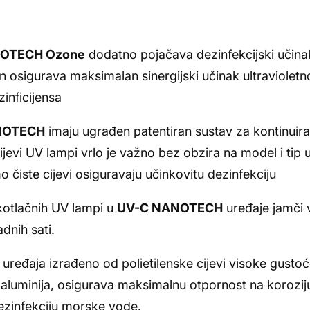
OTECH Ozone
dodatno pojačava dezinfekcijski učin
čin osigurava maksimalan sinergijski učinak ultraviolet
zinficijensa
NOTECH
imaju ugrađen patentiran sustav za kontinui
cijevi UV lampi vrlo je važno bez obzira na model i tip 
čiste cijevi osiguravaju učinkovitu dezinfekciju
kotlačnih UV lampi u
UV-C NANOTECH
uređaje jamči v
dnih sati.
uređaja izrađeno od polietilenske cijevi visoke gustoće
aluminija, osigurava maksimalnu otpornost na koroziju
dezinfekciju morske vode.