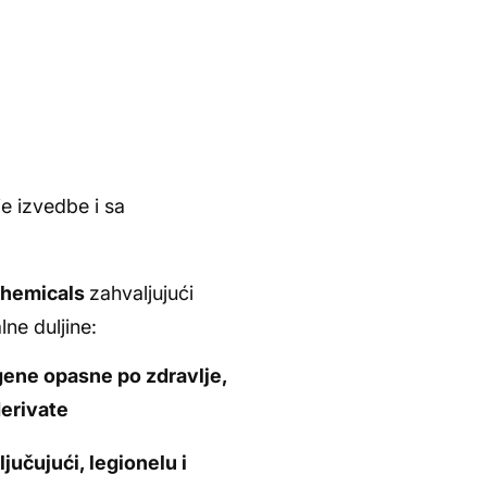
e izvedbe i sa
chemicals
zahvaljujući
ne duljine:
gene opasne po zdravlje,
derivate
jučujući, legionelu i