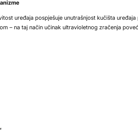
ganizme
vitost uređaja pospješuje unutrašnjost kučišta uređaja
m – na taj način učinak ultravioletnog zračenja pove