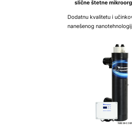
slične štetne mikroor
Dodatnu kvalitetu i učinko
nanešenog nanotehnologijo