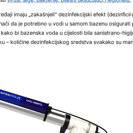
ređaji imaju „zakašnjeli“ dezinfekcijski efekt (dezinfici
znači da je potrebno u vodi u samom bazenu osigurati 
kako bi bazenska voda u cijelosti bila saniatrano-higij
u – količine dezinfekcijskog sredstva svakako su manj