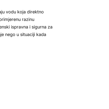
raju vodu koja direktno
primjerenu razinu
enski ispravna i sigurna za
e nego u situaciji kada